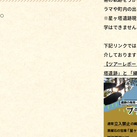
ラマや町内の出
3
※星ヶ塔遺跡現
学はできません
下記リンクでは
介しております
【ツアーレポー
塔遺跡」と 「