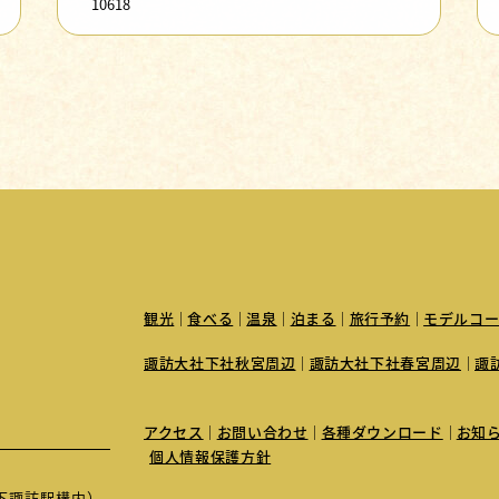
10618
観光
食べる
温泉
泊まる
旅行予約
モデルコー
諏訪大社下社秋宮周辺
諏訪大社下社春宮周辺
諏
アクセス
お問い合わせ
各種ダウンロード
お知
個人情報保護方針
JR下諏訪駅構内）