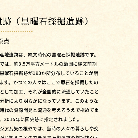
遺跡（黒曜石採掘遺跡）
原点
産地遺跡は、縄文時代の黒曜石採掘遺跡です。
では、約3.5万平方メートルの範囲に縄文前期
黒曜石採掘跡が193か所分布していることが明
ます。かつての人々はここで原石を採掘したの
として加工、それが全国的に流通していたこと
分析により明らかになっています。このような
時代の資源開発と流通を考えるうえで極めて重
、2015年に国史跡に指定されました。
ジアム矢の根や
では、当時の人々の暮らしや交
がい知ることのできる星ヶ塔遺跡の採掘抗ジオ