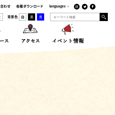
-
japanese
い合わせ
各種ダウンロード
languages
大
背景色
白
黒
青
ース
アクセス
イベント情報