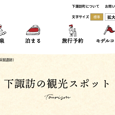
下諏訪町について
お問
拡
文字サイズ
標準
泉
泊まる
旅行予約
モデルコ
採掘遺跡）
下諏訪の観光スポット
Tourism