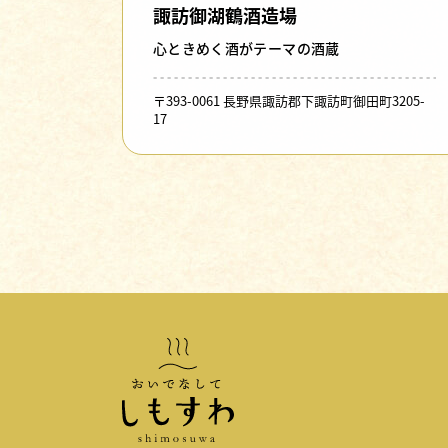
諏訪御湖鶴酒造場
心ときめく酒がテーマの酒蔵
〒393-0061 長野県諏訪郡下諏訪町御田町3205-
17