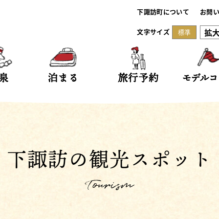
下諏訪町について
お問
拡
文字サイズ
標準
泉
泊まる
旅行予約
モデルコ
下諏訪の観光スポット
Tourism