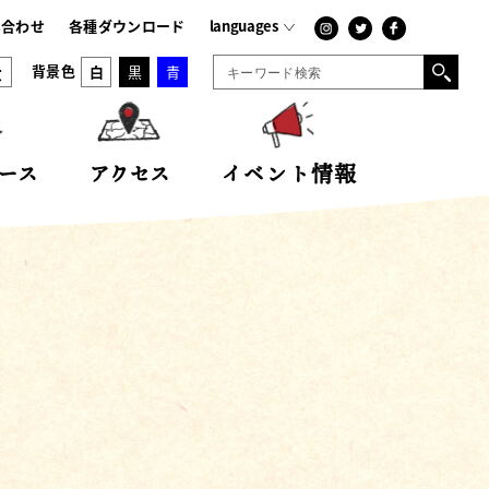
-
japanese
い合わせ
各種ダウンロード
languages
大
背景色
白
黒
青
ース
アクセス
イベント情報