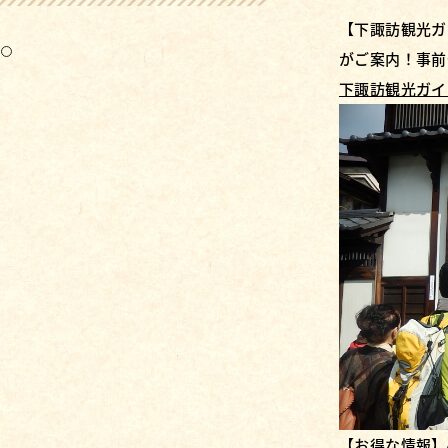
【下諏訪観光ガ
3
がご案内！事前
下諏訪観光ガイ
【お得な情報】