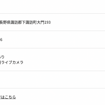
92 長野県諏訪郡下諏訪町大門193
16
あり
場ライブカメラ
ジはこちら