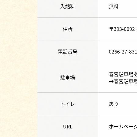
入館料
無料
住所
〒393-00
電話番号
0266-27-83
春宮駐車場
駐車場
→春宮駐車
トイレ
あり
URL
ホームペー