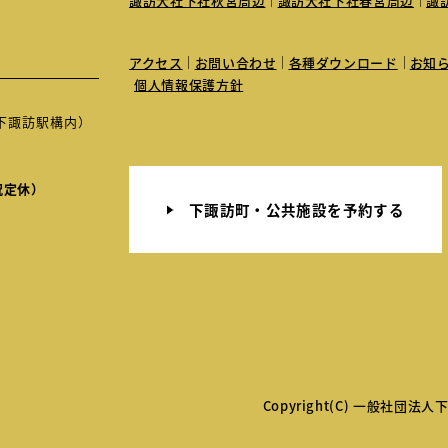
諏訪大社下社秋宮周辺
諏訪大社下社春宮周辺
諏
アクセス
お問い合わせ
各種ダウンロード
お知
個人情報保護方針
JR下諏訪駅構内）
祝定休）
下諏訪町・公共施設を予約する
Copyright(C) 一般社団法人下