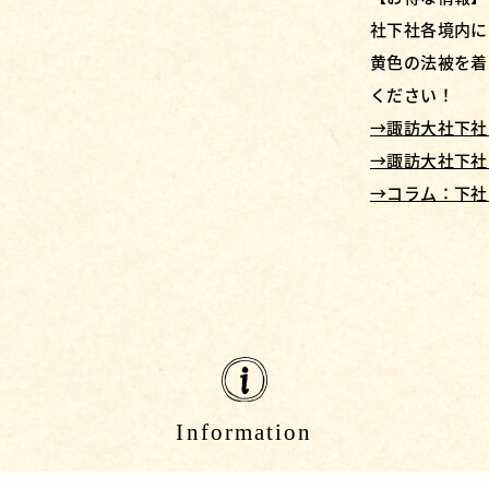
社下社各境内に
黄色の法被を着
ください！
→諏訪大社下社
→諏訪大社下社
→コラム：下社
Information