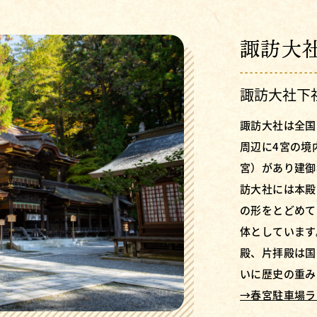
諏訪大
諏訪大社下
諏訪大社は全国
周辺に4宮の境
宮）があり建御
訪大社には本殿
の形をとどめて
体としています
殿、片拝殿は国
いに歴史の重み
→春宮駐車場ラ