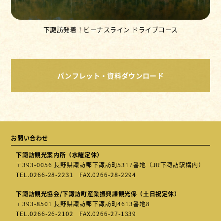
発着！ビーナスライン ドライブコース
下社
パンフレット・資料ダウンロード
お問い合わせ
下諏訪観光案内所（水曜定休）
〒393-0056 長野県諏訪郡下諏訪町5317番地（JR下諏訪駅構内）
TEL.
0266-28-2231
FAX.0266-28-2294
下諏訪観光協会/下諏訪町産業振興課観光係（土日祝定休）
〒393-8501 長野県諏訪郡下諏訪町4613番地8
TEL.
0266-26-2102
FAX.0266-27-1339