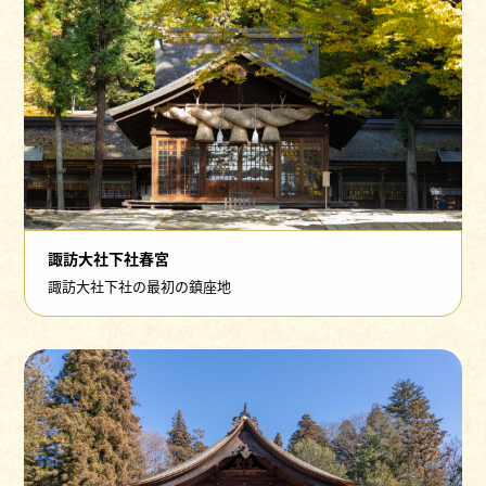
諏訪大社下社春宮
諏訪大社下社の最初の鎮座地