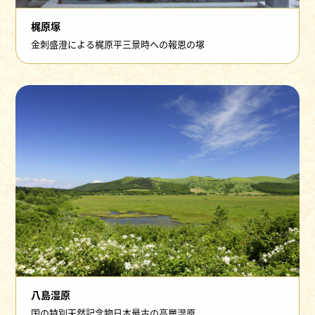
梶原塚
金刺盛澄による梶原平三景時への報恩の塚
八島湿原
国の特別天然記念物日本最古の高層湿原