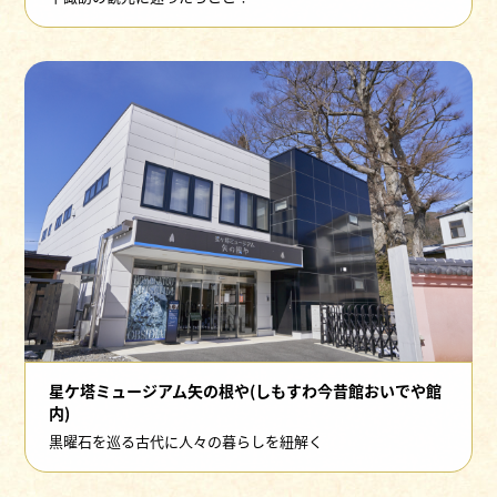
星ケ塔ミュージアム矢の根や(しもすわ今昔館おいでや館
内)
黒曜石を巡る古代に人々の暮らしを紐解く