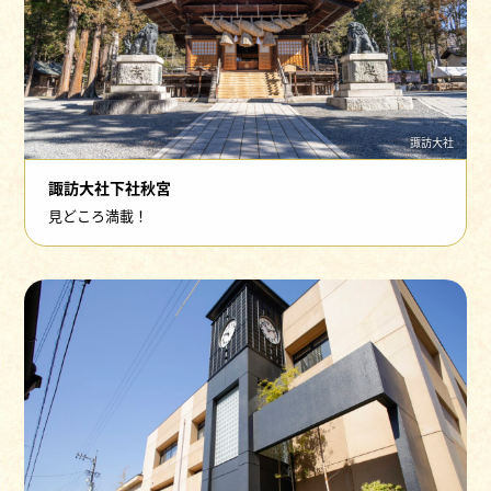
諏訪大社
諏訪大社下社秋宮
見どころ満載！