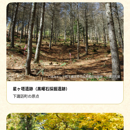
くぼみとして残る縄文時代の黒曜石採掘跡 下諏訪町蔵
星ヶ塔遺跡（黒曜石採掘遺跡）
下諏訪町の原点