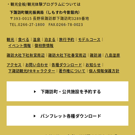
・観光全般/観光体験プログラムについては
下諏訪町観光振興局（しもすわ今昔館内）
〒393-0015 長野県諏訪郡下諏訪町3289番地
TEL.
0266-27-1800
FAX.0266-78-0023
観光
食べる
温泉
泊まる
旅行予約
モデルコース
イベント情報
御柱祭情報
諏訪大社下社秋宮周辺
諏訪大社下社春宮周辺
諏訪湖
八島湿原
アクセス
お問い合わせ
各種ダウンロード
お知らせ
下諏訪観光PRキャラクター
著作権について
個人情報保護方針
下諏訪町・公共施設を予約する
パンフレット各種ダウンロード