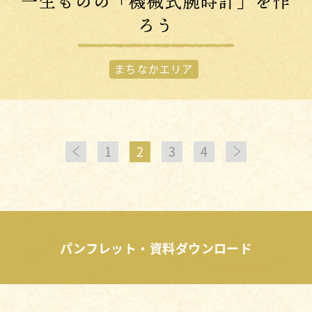
一生ものの「機械式腕時計」を作
ろう
まちなかエリア
1
2
3
4
パンフレット・資料ダウンロード