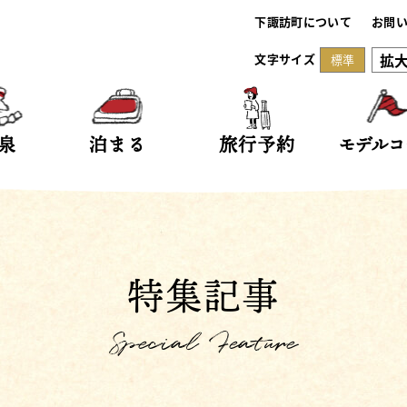
下諏訪町について
お問
拡
文字サイズ
標準
泉
泊まる
旅行予約
モデルコ
特集記事
Special Feature