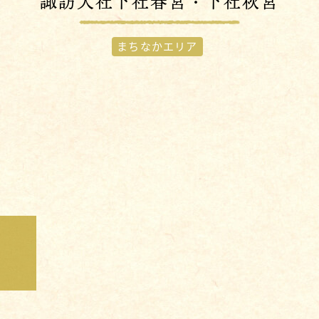
諏訪大社下社春宮・下社秋宮
まちなかエリア