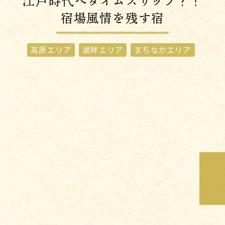
江戸時代へタイムスリップ？！
宿場風情を残す宿
高原エリア
湖畔エリア
まちなかエリア