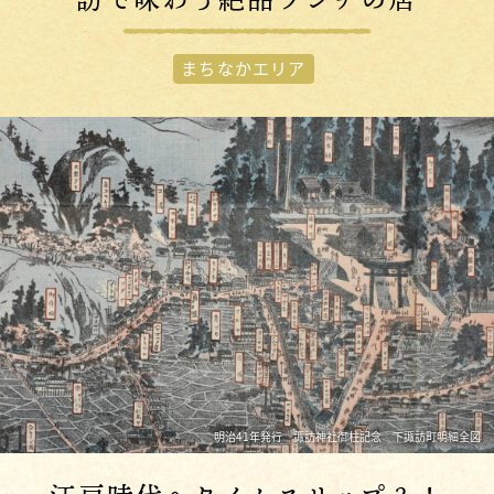
まちなかエリア
明治41年発行 諏訪神社御柱記念 下諏訪町明細全図