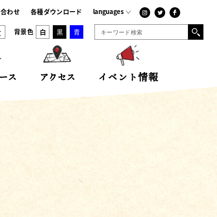
-
japanese
い合わせ
各種ダウンロード
languages
大
背景色
白
黒
青
ース
アクセス
イベント情報