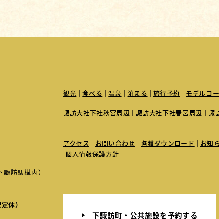
観光
食べる
温泉
泊まる
旅行予約
モデルコー
諏訪大社下社秋宮周辺
諏訪大社下社春宮周辺
諏
アクセス
お問い合わせ
各種ダウンロード
お知
個人情報保護方針
JR下諏訪駅構内）
祝定休）
下諏訪町・公共施設を予約する