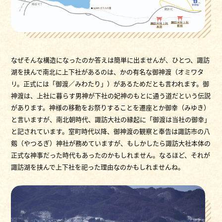
なぜそんな構造になったのか答えは簡単に出ませんが、ひとつ、諏訪
湖を挟んで南北に上下社があるのは、かの有名な御神渡（オミワタ
リ。正式には「御渡／みわたり」）があるためだとも言われます。御
神渡は、上社に暮らす男神が下社の妃神のもとに通う道だという伝説
があります。神様の移動をお祭りすることを遷座とか御幸（みゆき）
と言いますが、南北朝時代、諏訪大社の縁起に「御渡は当社の御幸」
と記されています。室町時代以降、御神渡の観察と奉告は諏訪市の八
剱（やつるぎ）神社が務めていますが、もしかしたら諏訪大社本体の
正式な神事だった時代もあったのかもしれません。なるほど、それが
諏訪湖を挟んで上下社を祀った理由なのかもしれませんね。