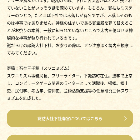
テリーが潜んでいます。戦乱のため、下社に古文書がほとんど残され
ていないことがいっそう謎を深めています。もちろん、御柱もミステ
リーのひとつ。たとえば下社では木落しが有名ですが、木落しそのも
のは神事ではありません。神様の住まいである御宝殿を建て替えるこ
とがお祭りの本質、一般に知られていないところで太古を偲ばせる神
秘的な神事が執り行われているのです。
謎だらけの諏訪大社下社、お参りの際は、ぜひ注意深く境内を観察し
てみてください。
寄稿：石埜三千穂（スワニミズム）
スワニミズム事務局長、フリーライター。下諏訪町在住。進学で上京
し、コンピュータゲーム関連のライターとして活躍後、帰郷。郷土
史、民俗学、考古学、信仰史、芸術活動支援等の任意研究団体スワニ
ミズムを結成した。
諏訪大社下社春宮についてはこちら