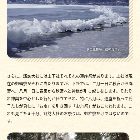
冬の風物詩「御神渡り」
さらに、諏訪大社には上下社それぞれの遷座祭があります。上社は現
在の御頭祭がそれに当たりますが、下社では、二月一日に秋宮から春
宮へ、八月一日に春宮から秋宮へと神様が引っ越しをします。それぞ
れ神輿を中心とした行列が仕立てられ、特に八月は、遷座を祝って氏
子たちが勇壮に「お舟」を引き回す「お舟祭」がおこなわれます。こ
れも見ごたえ十分、諏訪大社のお祭りは、御柱祭だけではないので
す。