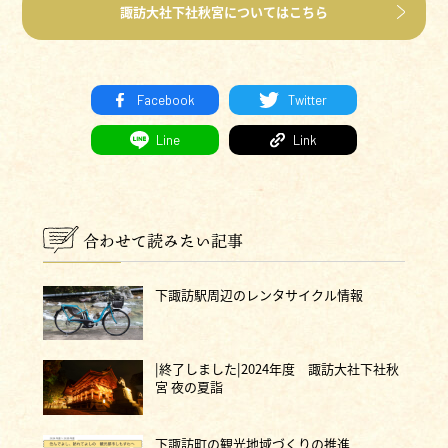
諏訪大社下社秋宮についてはこちら
Facebook
Twitter
Line
Link
合わせて読みたい記事
下諏訪駅周辺のレンタサイクル情報
|終了しました|2024年度 諏訪大社下社秋
宮 夜の夏詣
下諏訪町の観光地域づくりの推進