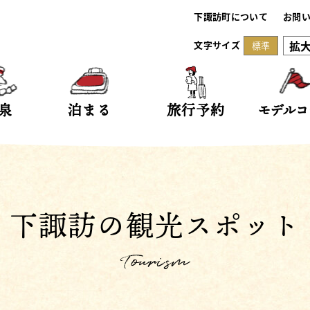
下諏訪町について
お問
拡
文字サイズ
標準
泉
泊まる
旅行予約
モデルコ
下諏訪の観光スポット
Tourism