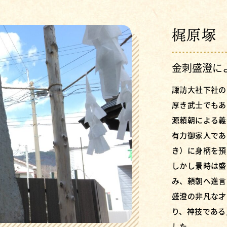
梶原塚
金刺盛澄に
諏訪大社下社の
厚き武士でもあ
源頼朝による義
有力御家人であ
き）に身柄を預
しかし景時は盛
み、頼朝へ進言
盛澄の非凡な才
り、神技である
した。