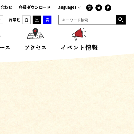
-
japanese
い合わせ
各種ダウンロード
languages
大
背景色
白
黒
青
ース
アクセス
イベント情報