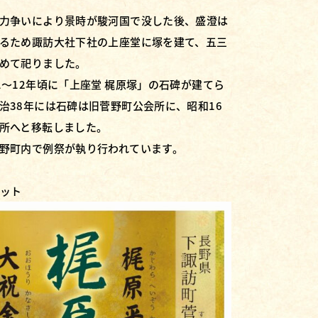
力争いにより景時が駿河国で没した後、盛澄は
るため諏訪大社下社の上座堂に塚を建て、五三
めて祀りました。
1～12年頃に「上座堂 梶原塚」の石碑が建てら
治38年には石碑は旧菅野町公会所に、昭和16
所へと移転しました。
野町内で例祭が執り行われています。
ット