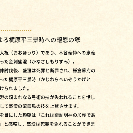
よる梶原平三景時への報恩の塚
大祝（おおほうり）であり、木曾義仲への忠義
った金刺盛澄（かなさしもりずみ）。
仲討伐後、盛澄は死罪と断罪され、鎌倉幕府の
った梶原平三景時（かじわらへいぞうかげと
けられました。
澄の類まれなる弓術の技が失われることを惜し
して盛澄の流鏑馬の技を上覧させます。
を目にした頼朝は「これは諏訪明神の加護であ
」と感嘆し、盛澄は死罪を免れることができま