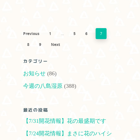
Previous
1
…
5
6
7
8
9
Next
カテゴリー
お知らせ
(86)
今週の八島湿原
(388)
最近の投稿
【7/31開花情報】花の最盛期です
【7/24開花情報】まさに花のハイシ