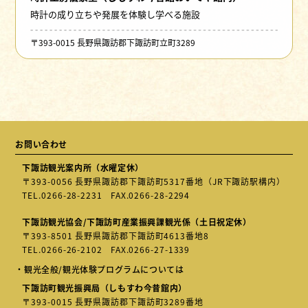
時計の成り立ちや発展を体験し学べる施設
〒393-0015 長野県諏訪郡下諏訪町立町3289
お問い合わせ
下諏訪観光案内所（水曜定休）
〒393-0056 長野県諏訪郡下諏訪町5317番地（JR下諏訪駅構内）
TEL.
0266-28-2231
FAX.0266-28-2294
下諏訪観光協会/下諏訪町産業振興課観光係（土日祝定休）
〒393-8501 長野県諏訪郡下諏訪町4613番地8
TEL.
0266-26-2102
FAX.0266-27-1339
・観光全般/観光体験プログラムについては
下諏訪町観光振興局（しもすわ今昔館内）
〒393-0015 長野県諏訪郡下諏訪町3289番地