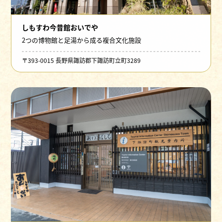
しもすわ今昔館おいでや
2つの博物館と足湯から成る複合文化施設
〒393-0015 長野県諏訪郡下諏訪町立町3289