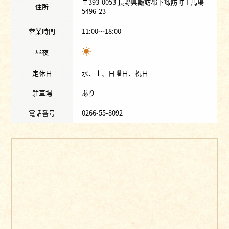
〒393-0053 長野県諏訪郡下諏訪町上馬場
住所
5496-23
営業時間
11:00〜18:00
昼夜
定休日
水、土、日曜日、祝日
駐車場
あり
電話番号
0266-55-8092