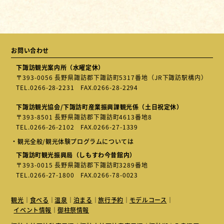
お問い合わせ
下諏訪観光案内所（水曜定休）
〒393-0056 長野県諏訪郡下諏訪町5317番地（JR下諏訪駅構内）
TEL.
0266-28-2231
FAX.0266-28-2294
下諏訪観光協会/下諏訪町産業振興課観光係（土日祝定休）
〒393-8501 長野県諏訪郡下諏訪町4613番地8
TEL.
0266-26-2102
FAX.0266-27-1339
・観光全般/観光体験プログラムについては
下諏訪町観光振興局（しもすわ今昔館内）
〒393-0015 長野県諏訪郡下諏訪町3289番地
TEL.
0266-27-1800
FAX.0266-78-0023
観光
食べる
温泉
泊まる
旅行予約
モデルコース
イベント情報
御柱祭情報