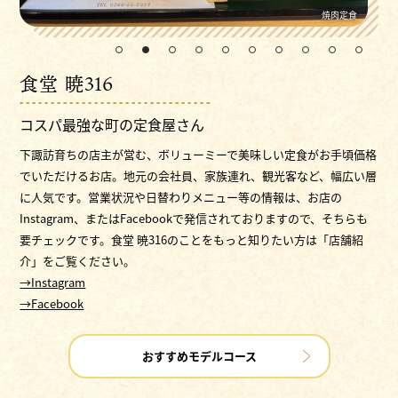
山賊揚げ
焼肉定食
1
2
3
4
5
6
7
8
9
10
食堂 暁316
コスパ最強な町の定食屋さん
下諏訪育ちの店主が営む、ボリューミーで美味しい定食がお手頃価格
でいただけるお店。地元の会社員、家族連れ、観光客など、幅広い層
に人気です。営業状況や日替わりメニュー等の情報は、お店の
Instagram、またはFacebookで発信されておりますので、そちらも
要チェックです。食堂 暁316のことをもっと知りたい方は「店舗紹
介」をご覧ください。
→Instagram
→Facebook
おすすめモデルコース