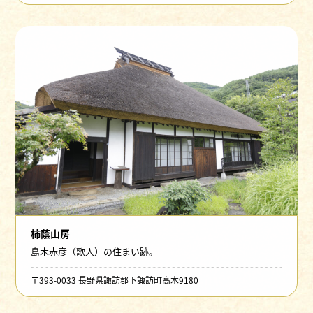
柿蔭山房
島木赤彦（歌人）の住まい跡。
〒393-0033 長野県諏訪郡下諏訪町高木9180