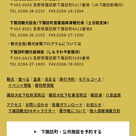
〒393-0056 長野県諏訪郡下諏訪町5317番地（JR下諏訪駅構内）
TEL.
0266-28-2231
FAX.0266-28-2294
下諏訪観光協会/下諏訪町産業振興課観光係（土日祝定休）
〒393-8501 長野県諏訪郡下諏訪町4613番地8
TEL.
0266-26-2102
FAX.0266-27-1339
・観光全般/観光体験プログラムについては
下諏訪町観光振興局（しもすわ今昔館内）
〒393-0015 長野県諏訪郡下諏訪町3289番地
TEL.
0266-27-1800
FAX.0266-78-0023
観光
食べる
温泉
泊まる
旅行予約
モデルコース
イベント情報
御柱祭情報
諏訪大社下社秋宮周辺
諏訪大社下社春宮周辺
諏訪湖
八島湿原
アクセス
お問い合わせ
各種ダウンロード
お知らせ
下諏訪観光PRキャラクター
著作権について
個人情報保護方針
下諏訪町・公共施設を予約する