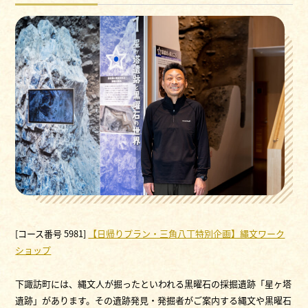
[コース番号 5981]
【日帰りプラン・三角八丁特別企画】縄文ワーク
ショップ
下諏訪町には、縄文人が掘ったといわれる黒曜石の採掘遺跡「星ヶ塔
遺跡」があります。その遺跡発見・発掘者がご案内する縄文や黒曜石