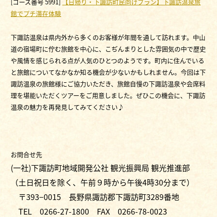
[コース番号 5991]
【日帰り・下諏訪町民向けプラン】下諏訪温泉旅
館でプチ滞在体験
下諏訪温泉は県内外から多くのお客様が年間を通して訪れます。中山
道の宿場町に佇む旅館を中心に、こぢんまりとした雰囲気の中で歴史
や風情を感じられる点が人気のひとつのようです。町内に住んでいる
と旅館についてなかなか知る機会が少ないかもしれません。今回は下
諏訪温泉の旅館様にご協力いただき、旅館自慢の下諏訪温泉や会席料
理を堪能いただくツアーをご用意しました。ぜひこの機会に、下諏訪
温泉の魅力を再発見してみてください♪
お問合せ先
(一社)下諏訪町地域開発公社 観光振興局 観光推進部
（土日祝日を除く、午前９時から午後4時30分まで）
〒393−0015 長野県諏訪郡下諏訪町3289番地
TEL 0266-27-1800 FAX 0266-78-0023