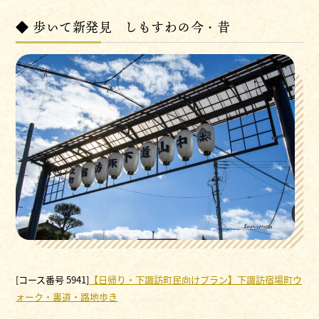
◆ 歩いて新発見 しもすわの今・昔
[コース番号 5941]
【日帰り・下諏訪町民向けプラン】下諏訪宿場町ウ
ォーク・裏道・路地歩き