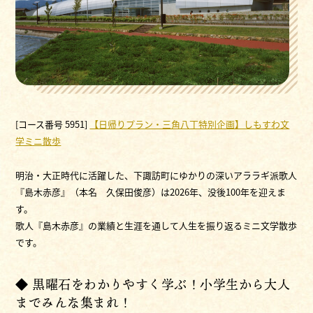
[コース番号 5951]
【日帰りプラン・三角八丁特別企画】しもすわ文
学ミニ散歩
明治・大正時代に活躍した、下諏訪町にゆかりの深いアララギ派歌人
『島木赤彦』（本名 久保田俊彦）は2026年、没後100年を迎えま
す。
歌人『島木赤彦』の業績と生涯を通して人生を振り返るミニ文学散歩
です。
◆ 黒曜石をわかりやすく学ぶ！小学生から大人
までみんな集まれ！