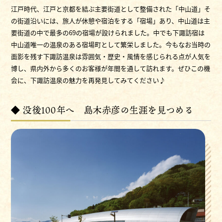
江戸時代、江戸と京都を結ぶ主要街道として整備された「中山道」そ
の街道沿いには、旅人が休憩や宿泊をする「宿場」あり、中山道は主
要街道の中で最多の69の宿場が設けられました。中でも下諏訪宿は
中山道唯一の温泉のある宿場町として繁栄しました。今もなお当時の
面影を残す下諏訪温泉は雰囲気・歴史・風情を感じられる点が人気を
博し、県内外から多くのお客様が年間を通して訪れます。ぜひこの機
会に、下諏訪温泉の魅力を再発見してみてください♪
◆ 没後100年へ 島木赤彦の生涯を見つめる