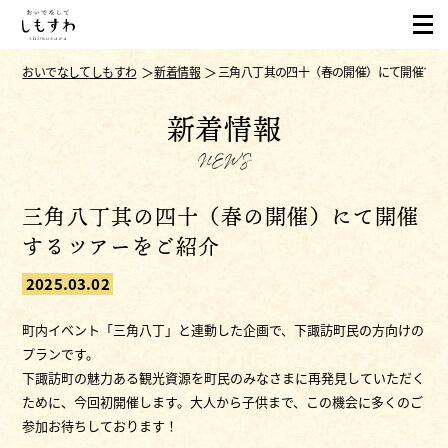
おいでなしてしもすわ
新着情報
三角八丁其の四十（春の開催）にて開催する
新着情報
NEWS
三角八丁其の四十（春の開催）にて開催
するツアーをご紹介
2025.03.02
町内イベント「三角八丁」と連動した企画で、下諏訪町民の方向けの
プランです。
下諏訪町の魅力ある観光資源を町民のみなさまに再発見していただく
ために、今回初開催します。大人から子供まで、この機会に多くのご
参加お待ちしております！