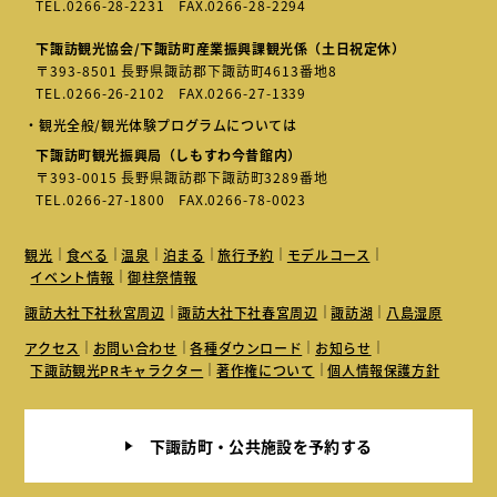
TEL.
0266-28-2231
FAX.0266-28-2294
下諏訪観光協会/下諏訪町産業振興課観光係（土日祝定休）
〒393-8501 長野県諏訪郡下諏訪町4613番地8
TEL.
0266-26-2102
FAX.0266-27-1339
・観光全般/観光体験プログラムについては
下諏訪町観光振興局（しもすわ今昔館内）
〒393-0015 長野県諏訪郡下諏訪町3289番地
TEL.
0266-27-1800
FAX.0266-78-0023
観光
食べる
温泉
泊まる
旅行予約
モデルコース
イベント情報
御柱祭情報
諏訪大社下社秋宮周辺
諏訪大社下社春宮周辺
諏訪湖
八島湿原
アクセス
お問い合わせ
各種ダウンロード
お知らせ
下諏訪観光PRキャラクター
著作権について
個人情報保護方針
下諏訪町・公共施設を予約する