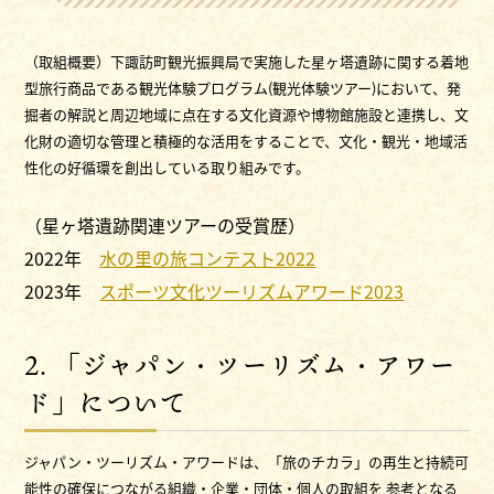
（取組概要）下諏訪町観光振興局で実施した星ヶ塔遺跡に関する着地
型旅行商品である観光体験プログラム(観光体験ツアー)において、発
掘者の解説と周辺地域に点在する文化資源や博物館施設と連携し、文
化財の適切な管理と積極的な活用をすることで、文化・観光・地域活
性化の好循環を創出している取り組みです。
（星ヶ塔遺跡関連ツアーの受賞歴）
2022年
水の里の旅コンテスト2022
2023年
スポーツ文化ツーリズムアワード2023
2. 「ジャパン・ツーリズム・アワー
ド」について
ジャパン・ツーリズム・アワードは、「旅のチカラ」の再生と持続可
能性の確保につながる組織・企業・団体・個人の取組を 参考となる